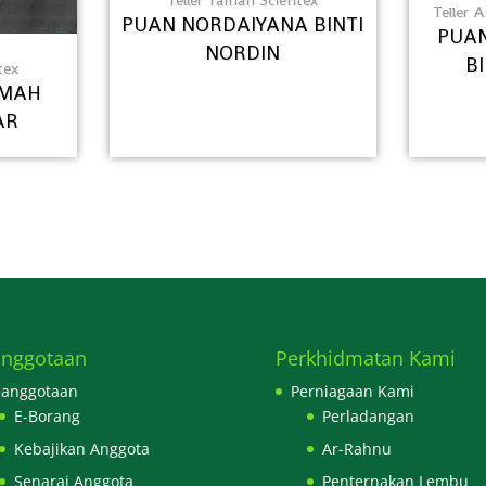
Teller Taman Scientex
Teller 
PUAN NORDAIYANA BINTI
PUAN
NORDIN
B
tex
IMAH
AR
nggotaan
Perkhidmatan Kami
anggotaan
Perniagaan Kami
E-Borang
Perladangan
Kebajikan Anggota
Ar-Rahnu
Senarai Anggota
Penternakan Lembu