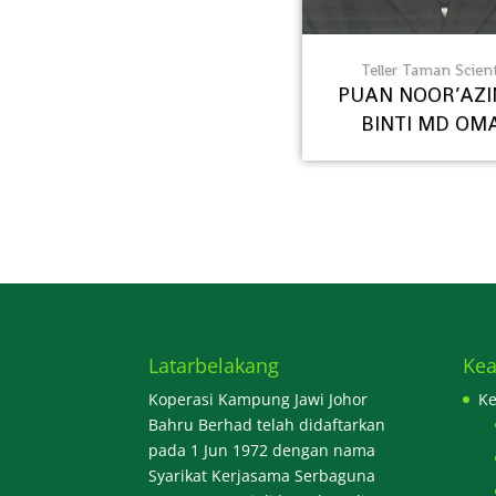
Teller Taman Scien
PUAN NOOR’AZ
BINTI MD OM
Latarbelakang
Kea
Koperasi Kampung Jawi Johor
Ke
Bahru Berhad telah didaftarkan
pada 1 Jun 1972 dengan nama
Syarikat Kerjasama Serbaguna