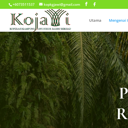
+6073511537
kopkgjawi@gmail.com
Utama
Mengenai 
R