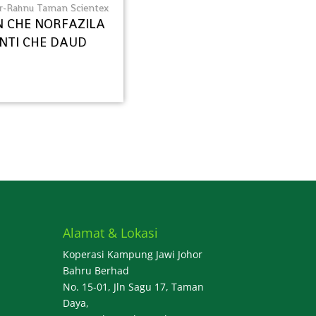
Ar-Rahnu Taman Scientex
 CHE NORFAZILA
INTI CHE DAUD
Alamat & Lokasi
Koperasi Kampung Jawi Johor
Bahru Berhad
No. 15-01, Jln Sagu 17, Taman
Daya,