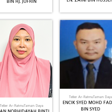
BIN HJ. JUFRIN
Teller Ar-RahnuTaman Day
ENCIK SYED MOHD FAD
Teller Ar-RahnuTaman Daya
BIN SYED
AN NORHIDAYAH BINTI