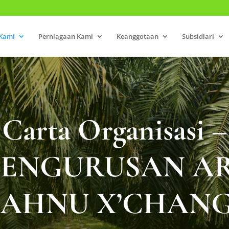
Kami
Perniagaan Kami
Keanggotaan
Subsidiari
Carta Organisasi –
PENGURUSAN AR
AHNU X’CHAN