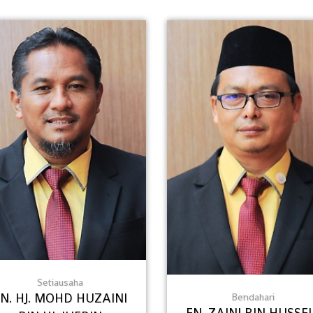
Setiausaha
N. HJ. MOHD HUZAINI
Bendahari
EN. ZAINI BIN HUSSE