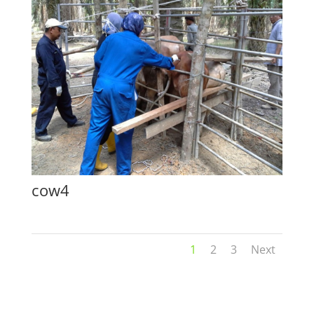
cow4
1
2
3
Next