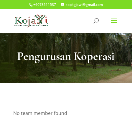
+6073511537
kopkgjawi@gmail.com
Pengurusan Koperasi
No team member found