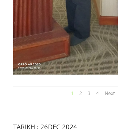
1
2
3
4
Next
TARIKH : 26DEC 2024